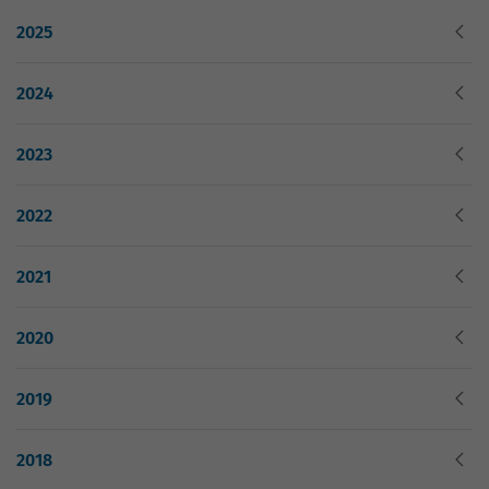
Website geht. Die erhobenen Daten
umfassen die Anzahl der Besucher, die
2025
Quelle, aus der sie stammen, und die
Seiten in anonymisierter Form.
2024
Name
_gat_G-ZN01JG6TS4
2023
Anbieter
Google Analytics
2022
Laufzeit
1 Minute
2021
Dies ist ein von Google Analytics
gesetztes Cookie vom Mustertyp, bei dem
2020
das Musterelement auf dem Namen die
eindeutige Identitätsnummer des Kontos
oder der Website enthält, auf das es sich
2019
Zweck
bezieht. Es scheint eine Variation des
_gat-Cookies zu sein, das verwendet wird,
2018
um die von Google auf Websites mit