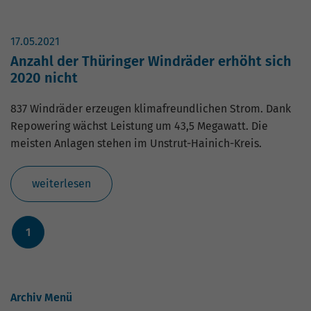
Nutzung der Website für den
Zweck
Analysebericht der Website zu verfolgen.
Die Cookies speichern Informationen
17.05.2021
anonym und weisen eine zufällig
Anzahl der Thüringer Windräder erhöht sich
generierte Nummer zu, um eindeutige
2020 nicht
Besucher zu identifizieren.
837 Windräder erzeugen klimafreundlichen Strom. Dank
Repowering wächst Leistung um 43,5 Megawatt. Die
Name
_gid
meisten Anlagen stehen im Unstrut-Hainich-Kreis.
Anbieter
Google Analytics
weiterlesen
Laufzeit
1 Tag
Dieses Cookie wird von Google Analytics
1
installiert. Das Cookie wird verwendet,
um Informationen darüber zu speichern,
wie Besucher eine Website nutzen, und
hilft bei der Erstellung eines
Zweck
Archiv Menü
Analyseberichts darüber, wie es der