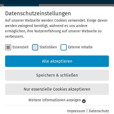
Datenschutzeinstellungen
Auf unserer Webseite werden Cookies verwendet. Einige davon
werden zwingend benötigt, während es uns andere
ermöglichen, Ihre Nutzererfahrung auf unserer Webseite zu
verbessern.
Essenziell
Statistiken
Externe Inhalte
News Archiv
Alle akzeptieren
27.05.2021
Zahl der Thüringer Elektroautos hat sich
Speichern & schließen
innerhalb eines Jahres mehr als verdoppelt
Nur essenzielle Cookies akzeptieren
Fast 5.000 Elektroautos wurden 2020 in Thüringen
zugelassen. Die meisten Stromer fahren in Erfurt und
Weitere Informationen anzeigen
Essenziell
Jena, die wenigsten in Suhl und im Landkreis
Essenzielle Cookies werden für grundlegende Funktionen der
Hildburghausen. Zahl der öffentlichen Ladepunkte steigt
Impressum
|
Datenschutz