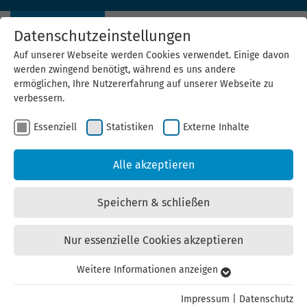
Datenschutzeinstellungen
Auf unserer Webseite werden Cookies verwendet. Einige davon
werden zwingend benötigt, während es uns andere
ermöglichen, Ihre Nutzererfahrung auf unserer Webseite zu
verbessern.
Essenziell
Statistiken
Externe Inhalte
News Archiv
Alle akzeptieren
16.01.2023
Wie steht es um die Windenergie in
Speichern & schließen
Thüringen?
Nur essenzielle Cookies akzeptieren
Für Ramona Rothe, ThEGA-Bereichsleiterin Erneuerbare
Energien, haben sich die Bedingungen für den Ausbau
Weitere Informationen anzeigen
Essenziell
der Windenergie 2022 verbessert. Nun müsse es
Essenzielle Cookies werden für grundlegende Funktionen der
Thüringen gelingen, die vom Bund vorgelegten Parameter
Impressum
|
Datenschutz