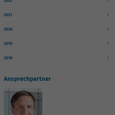
2022
Nutzung der Website für den
Zweck
Analysebericht der Website zu verfolgen.
Die Cookies speichern Informationen
2021
anonym und weisen eine zufällig
generierte Nummer zu, um eindeutige
2020
Besucher zu identifizieren.
2019
Name
_gid
2018
Anbieter
Google Analytics
Laufzeit
1 Tag
Ansprechpartner
Dieses Cookie wird von Google Analytics
installiert. Das Cookie wird verwendet,
um Informationen darüber zu speichern,
wie Besucher eine Website nutzen, und
hilft bei der Erstellung eines
Zweck
Analyseberichts darüber, wie es der