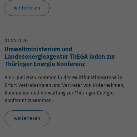
Nutzung der Website für den
Zweck
weiterlesen
Analysebericht der Website zu verfolgen.
Die Cookies speichern Informationen
anonym und weisen eine zufällig
generierte Nummer zu, um eindeutige
Besucher zu identifizieren.
01.04.2026
Umweltministerium und
Landesenergieagentur ThEGA laden zur
Name
_gid
Thüringer Energie Konferenz
Anbieter
Google Analytics
Am 2. Juni 2026 kommen in der Multifunktionsarena in
Laufzeit
1 Tag
Erfurt Vertreterinnen und Vertreter von Unternehmen,
Kommunen und Verwaltung zur Thüringer Energie-
Dieses Cookie wird von Google Analytics
Konferenz zusammen.
installiert. Das Cookie wird verwendet,
um Informationen darüber zu speichern,
wie Besucher eine Website nutzen, und
weiterlesen
hilft bei der Erstellung eines
Zweck
Analyseberichts darüber, wie es der