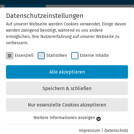
Datenschutzeinstellungen
Auf unserer Webseite werden Cookies verwendet. Einige davon
werden zwingend benötigt, während es uns andere
ermöglichen, Ihre Nutzererfahrung auf unserer Webseite zu
verbessern.
Essenziell
Statistiken
Externe Inhalte
Pressemeldungen
Alle akzeptieren
15.06.2026
Forschungsprojekt Solar Empowerment 2.0:
Speichern & schließen
Was bringt mehr Solaranlagen auf
Thüringens Dächer?
Nur essenzielle Cookies akzeptieren
ThEGA und Universität Erfurt weiten Pilotprojekt auf fünf
Weitere Informationen anzeigen
Essenziell
Thüringer Regionen aus. Rund 30.000 Hauseigentümer
Essenzielle Cookies werden für grundlegende Funktionen der
erhalten per Brief Informationen zu Solarpotenzial,
Impressum
|
Datenschutz