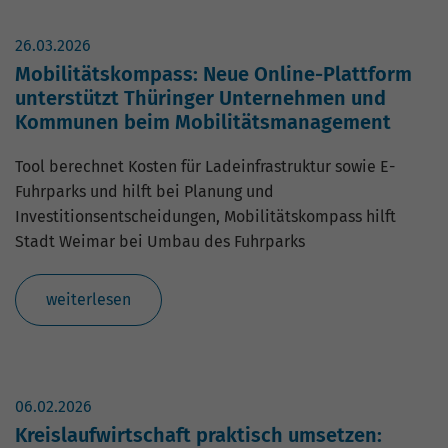
Website geht. Die erhobenen Daten
umfassen die Anzahl der Besucher, die
26.03.2026
Quelle, aus der sie stammen, und die
Seiten in anonymisierter Form.
Mobilitätskompass: Neue Online-Plattform
unterstützt Thüringer Unternehmen und
Kommunen beim Mobilitätsmanagement
Name
_gat_G-ZN01JG6TS4
Tool berechnet Kosten für Ladeinfrastruktur sowie E-
Anbieter
Google Analytics
Fuhrparks und hilft bei Planung und
Investitionsentscheidungen, Mobilitätskompass hilft
Laufzeit
1 Minute
Stadt Weimar bei Umbau des Fuhrparks
Dies ist ein von Google Analytics
gesetztes Cookie vom Mustertyp, bei dem
weiterlesen
das Musterelement auf dem Namen die
eindeutige Identitätsnummer des Kontos
oder der Website enthält, auf das es sich
Zweck
bezieht. Es scheint eine Variation des
_gat-Cookies zu sein, das verwendet wird,
06.02.2026
um die von Google auf Websites mit
Kreislaufwirtschaft praktisch umsetzen: